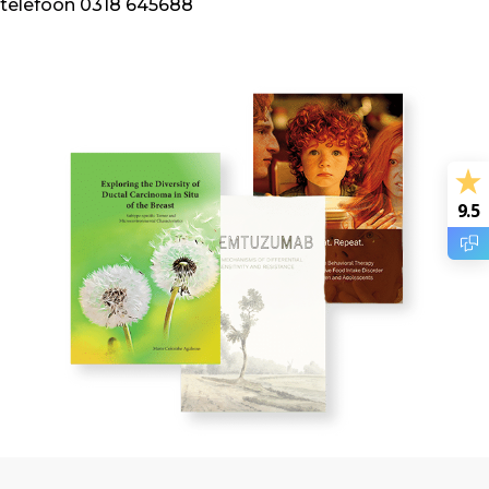
telefoon
0318 645688
9.5