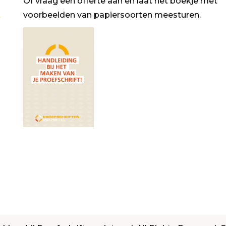
Of vraag een offerte aan en laat het boekje met
t
voorbeelden van papiersoorten meesturen.