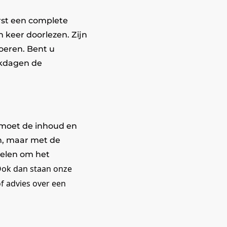
rst een complete
 keer doorlezen. Zijn
oeren. Bent u
rkdagen de
, moet de inhoud en
n, maar met de
kelen om het
 Ook dan staan onze
f advies over een