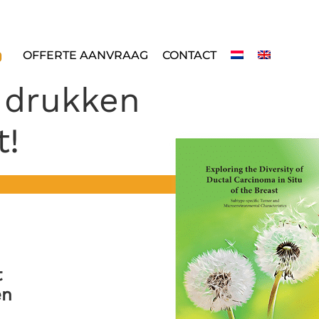
OFFERTE AANVRAAG
CONTACT
 drukken
t!
t
en