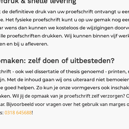
druk & snelle levering
 de definitieve druk van uw proefschrift ontvangt u ee
le. Het fysieke proefschrift kunt u op uw gemak nog een
ar wens dan kunnen we kosteloos de wijzigingen doorv
lle proefschriften drukken. Wij kunnen binnen vijf we
n en bij u afleveren.
pmaken: zelf doen of uitbesteden?
chrift - ook wel dissertatie of thesis genoemd - printen
n. Met de inhoud gaan wij ons uiteraard niet bemoeie
 goed helpen. Zo kun je onze vormgevers ook inscha
Wil jij de opmaak van je proefschrift zelf verzorgen?
aken.
ar. Bijvoorbeeld voor vragen over het gebruik van marges o
ns:
0318 645688
!