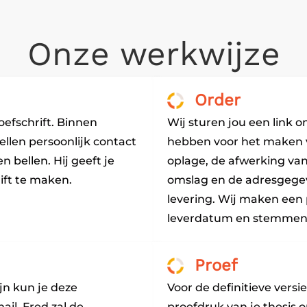
Onze werkwijze
Order
oefschrift. Binnen
Wij sturen jou een link 
ellen persoonlijk contact
hebben voor het maken va
gen
bellen
. Hij geeft je
oplage, de afwerking van
ift te maken.
omslag en de adresgegev
levering. Wij maken een
leverdatum en stemmen d
Proef
jn kun je deze
Voor de definitieve vers
ail. Fred zal de
proefdruk van je thesis o