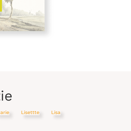
ie
arie
Lisettte
Lisa