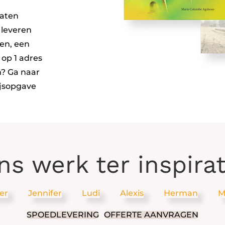
laten
 leveren
gen, een
 op 1 adres
n? Ga naar
ijsopgave
ns werk ter inspirat
er
Jennifer
Ludi
Alexis
Herman
M
SPOEDLEVERING
OFFERTE AANVRAGEN