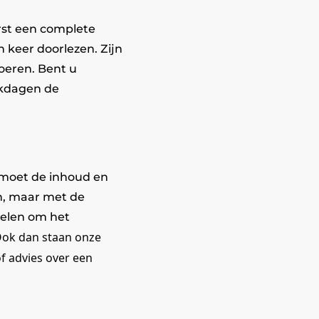
rst een complete
 keer doorlezen. Zijn
oeren. Bent u
rkdagen de
, moet de inhoud en
n, maar met de
kelen om het
 Ook dan staan onze
f advies over een