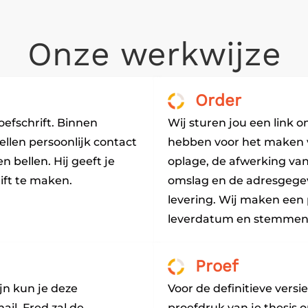
Onze werkwijze
Order
oefschrift. Binnen
Wij sturen jou een link 
ellen persoonlijk contact
hebben voor het maken va
gen
bellen
. Hij geeft je
oplage, de afwerking van
ift te maken.
omslag en de adresgegev
levering. Wij maken een
leverdatum en stemmen d
Proef
jn kun je deze
Voor de definitieve vers
ail. Fred zal de
proefdruk van je thesis o