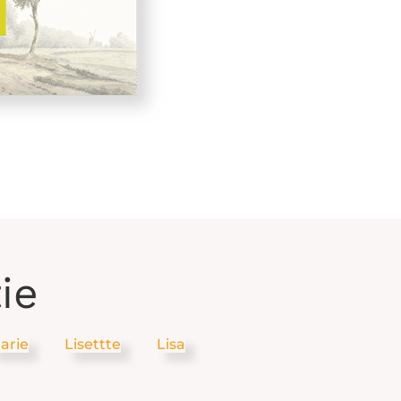
ie
arie
Lisettte
Lisa