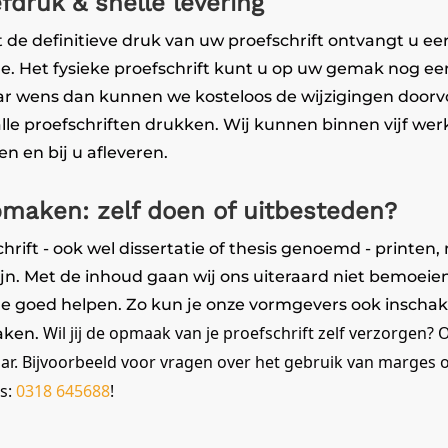
druk & snelle levering
 de definitieve druk van uw proefschrift ontvangt u ee
le. Het fysieke proefschrift kunt u op uw gemak nog een
ar wens dan kunnen we kosteloos de wijzigingen doorv
lle proefschriften drukken. Wij kunnen binnen vijf we
n en bij u afleveren.
pmaken: zelf doen of uitbesteden?
chrift - ook wel dissertatie of thesis genoemd - printen
n. Met de inhoud gaan wij ons uiteraard niet bemoeie
 goed helpen. Zo kun je onze vormgevers ook inscha
Wil jij de opmaak van je proefschrift zelf verzorgen?
aken.
ar. Bijvoorbeeld voor vragen over het gebruik van marges o
ns:
0318 645688
!