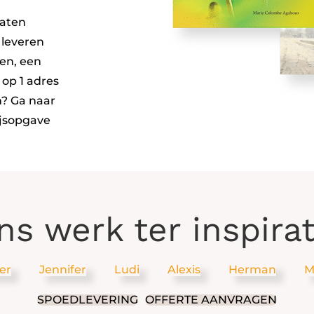
laten
 leveren
gen, een
 op 1 adres
n? Ga naar
ijsopgave
ns werk ter inspirat
er
Jennifer
Ludi
Alexis
Herman
M
SPOEDLEVERING
OFFERTE AANVRAGEN