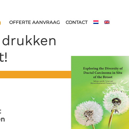
OFFERTE AANVRAAG
CONTACT
 drukken
t!
t
en